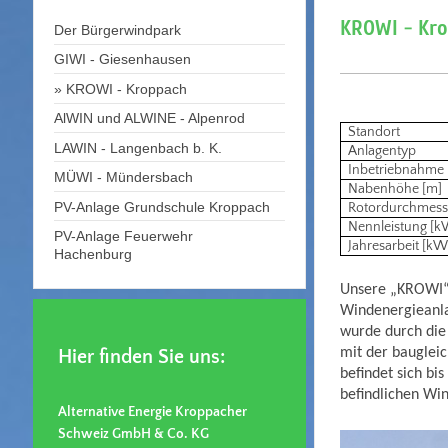
KROWI - Kr
Der Bürgerwindpark
GIWI - Giesenhausen
KROWI - Kroppach
AlWIN und ALWINE - Alpenrod
Standort
LAWIN - Langenbach b. K.
Anlagentyp
Inbetriebnahme
MÜWI - Mündersbach
Nabenhöhe [m]
PV-Anlage Grundschule Kroppach
Rotordurchmess
Nennleistung [k
PV-Anlage Feuerwehr
Jahresarbeit [kW
Hachenburg
Unsere „KROWI“
Windenergieanla
wurde durch die
mit der bauglei
Hier finden Sie uns:
befindet sich bi
befindlichen Wi
Alternative Energie
Kroppacher
Schweiz GmbH & Co. KG