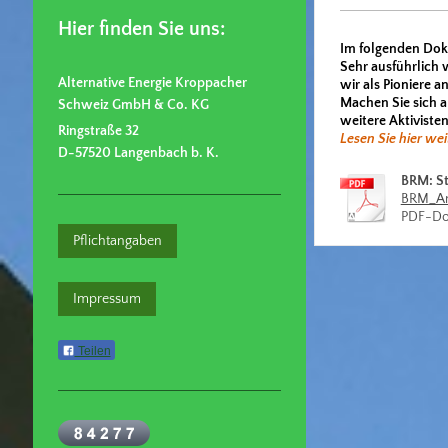
Hier finden Sie uns:
Im folgenden Doku
Sehr ausführlich 
Alternative Energie
Kroppacher
wir als Pioniere 
Machen Sie sich a
Schweiz GmbH & Co. KG
weitere Aktivisten
Ringstraße 32
Lesen Sie hier wei
D-57520 Langenbach b. K.
BRM: S
BRM_Anl
PDF-Dok
Pflichtangaben
Impressum
Teilen