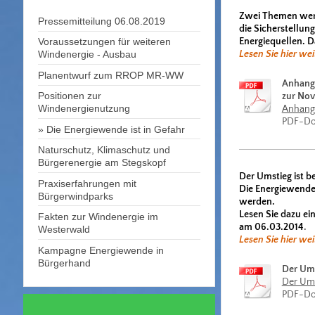
Zwei Themen werde
Pressemitteilung 06.08.2019
die Sicherstellun
Energiequellen. D
Voraussetzungen für weiteren
Lesen Sie hier wei
Windenergie - Ausbau
Planentwurf zum RROP MR-WW
Anhang 
Positionen zur
zur Nov
Windenergienutzung
Anhang 
PDF-Do
Die Energiewende ist in Gefahr
Naturschutz, Klimaschutz und
Bürgerenergie am Stegskopf
Der Umstieg ist be
Praxiserfahrungen mit
Die Energiewende 
Bürgerwindparks
werden.
Lesen Sie dazu ei
Fakten zur Windenergie im
am 06.03.2014
.
Westerwald
Lesen Sie hier wei
Kampagne Energiewende in
Bürgerhand
Der Ums
Der Ums
PDF-Do